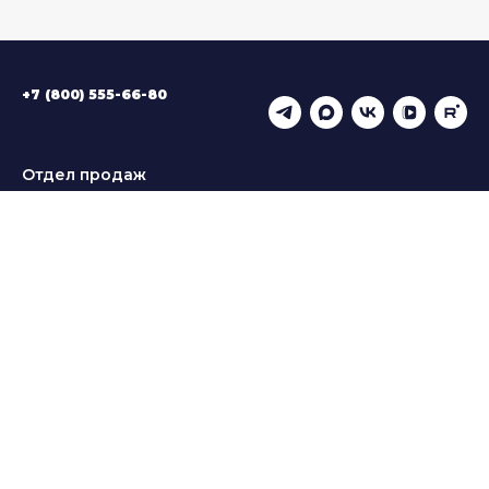
+7 (800) 555-66-80
Отдел продаж
sales@eventrocks.ru
Служба поддержки
support@eventrocks.ru
Политика конфиденциальности
Согласие на обработку персональных данных
© 2026 ООО «Ивентишес» ОГРН 1146311003090