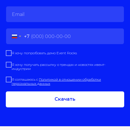
+7
Я хочу попробовать демо Event Rocks
Я хочу получать рассылку о трендах и новостях ивент-
индустрии
Я соглашаюсь с
Политикой в отношении обработки
персональных данных
Скачать